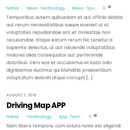
Nahar
News
,
Technology
News
,
Tips
0
Temporibus autem quibusdam et aut officiis debitis
aut rerum necessitatibus saepe eveniet ut et
voluptates repudiandae sint et molestiae non
recusandae. Itaque earum rerum hic tenetur a
sapiente delectus, ut aut reiciendis voluptatibus
maiores alias consequatur aut perferendis
doloribus. Vero eos et accusamus et iusto odio
dignissimos ducimus qui blanditiis praesentium
voluptatum deleniti atque corrupti […]
AUGUST 7, 2016
Driving Map APP
Nahar
Technology
App
,
Tech
0
Nam libero tempore, cum soluta nobis est eligendi